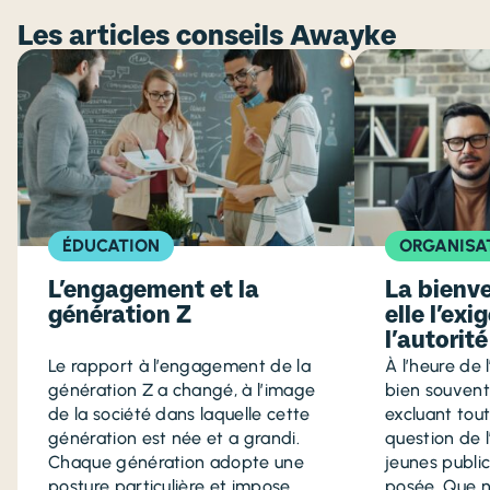
Les articles conseils Awayke
ÉDUCATION
ORGANISA
L’engagement et la
La bienve
génération Z
elle l’ex
l’autorité
Le rapport à l’engagement de la
À l’heure de 
génération Z a changé, à l’image
bien souvent
de la société dans laquelle cette
excluant tout
génération est née et a grandi.
question de 
Chaque génération adopte une
jeunes publi
posture particulière et impose
posée. Que n