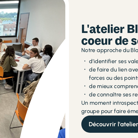
L'atelier 
coeur de s
Notre approche du Bl
d’identifier ses val
de faire du lien av
forces ou des point
de mieux comprendr
de connaître ses re
Un moment introspecti
groupe pour faire éme
Découvrir l'atelie