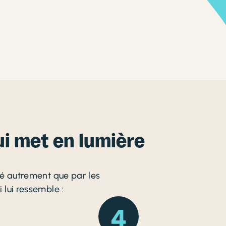
ui met en lumière
té autrement que par les
 lui ressemble :
4