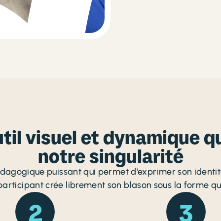
util visuel et dynamique q
notre singularité
pédagogique puissant qui permet d'exprimer son identi
rticipant crée librement son blason sous la forme qui
2
3