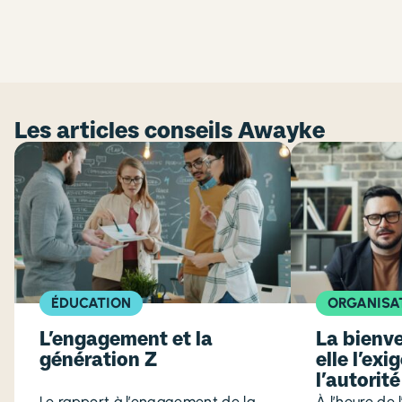
Les articles conseils Awayke
ÉDUCATION
ORGANISA
L’engagement et la
La bienve
génération Z
elle l’ex
l’autorité
Le rapport à l’engagement de la
À l’heure de 