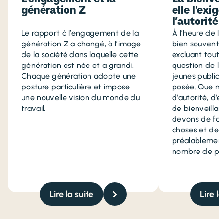
génération Z
elle l’ex
l’autorité
Le rapport à l’engagement de la
À l’heure de 
génération Z a changé, à l’image
bien souvent
de la société dans laquelle cette
excluant tout
génération est née et a grandi.
question de 
Chaque génération adopte une
jeunes publi
posture particulière et impose
posée. Que n
une nouvelle vision du monde du
d’autorité, d
travail.
de bienveill
devons de fa
choses et de
préalablemen
nombre de p
Lire la suite
Lire 