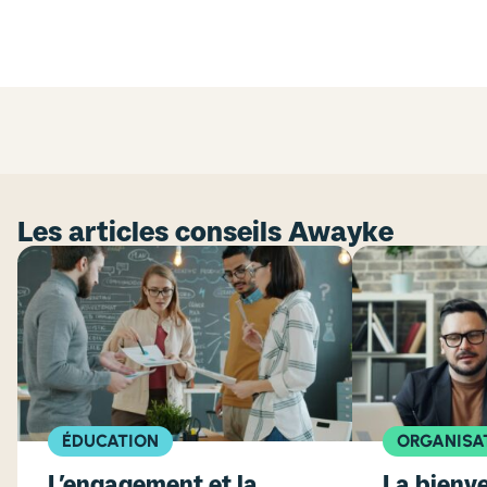
Les articles conseils Awayke
ÉDUCATION
ORGANISA
L’engagement et la
La bienve