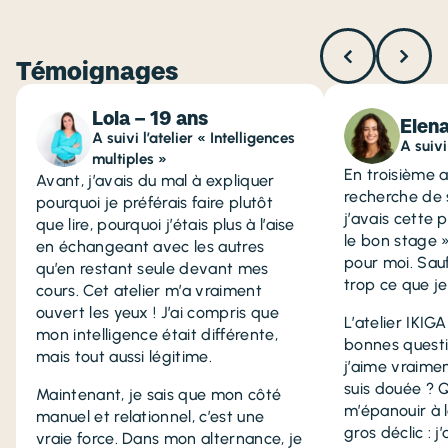
Témoignages
Lola – 19 ans
Elena
A suivi l’atelier « Intelligences
A suivi
multiples »
En troisième 
Avant, j’avais du mal à expliquer
recherche de 
pourquoi je préférais faire plutôt
j’avais cette 
que lire, pourquoi j’étais plus à l’aise
le bon stage »
en échangeant avec les autres
pour moi. Sau
qu’en restant seule devant mes
trop ce que je
cours. Cet atelier m’a vraiment
ouvert les yeux ! J’ai compris que
L’atelier IKIG
mon intelligence était différente,
bonnes questi
mais tout aussi légitime.
j’aime vraimen
suis douée ? Q
Maintenant, je sais que mon côté
m’épanouir à l
manuel et relationnel, c’est une
gros déclic : 
vraie force. Dans mon alternance, je