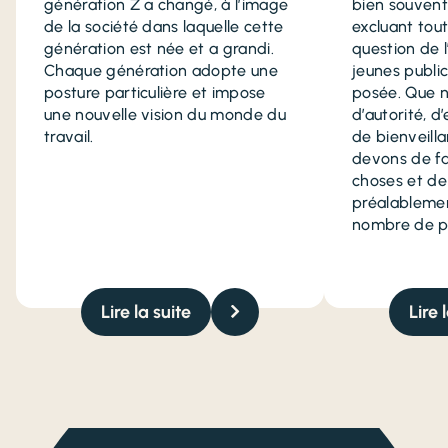
génération Z a changé, à l’image
bien souvent
de la société dans laquelle cette
excluant tout
génération est née et a grandi.
question de 
Chaque génération adopte une
jeunes publi
posture particulière et impose
posée. Que n
une nouvelle vision du monde du
d’autorité, d
travail.
de bienveill
devons de fa
choses et de
préalablemen
nombre de p
Lire la suite
Lire 